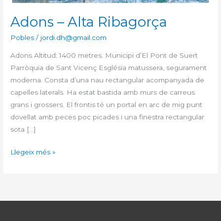
Adons – Alta Ribagorça
Pobles
/
jordi.dh@gmail.com
Adons Altitud: 1400 metres. Municipi d’El Pont de Suert
Parròquia de Sant Vicenç Església matussera, segurament
moderna. Consta d’una nau rectangular acompanyada de
capelles laterals. Ha estat bastida amb murs de carreus
grans i grossers. El frontis té un portal en arc de mig punt
dovellat amb peces poc picades i una finestra rectangular
sota […]
Adons
Llegeix més »
–
Alta
Ribagorça